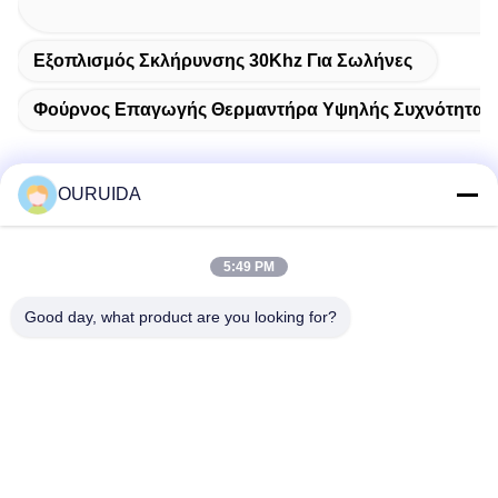
Εξοπλισμός Σκλήρυνσης 30Khz Για Σωλήνες
Φούρνος Επαγωγής Θερμαντήρα Υψηλής Συχνότητας
OURUIDA
Γρήγορη επαφή
5:49 PM
Διεύθυνση
Good day, what product are you looking for?
528225, No 7, B Area Shishan Town ( Industrial Park),
Nanhai District, Foshan City, Province Guangdong, China.
τηλ
86-757-85518440-+86-13549425605
E-mail