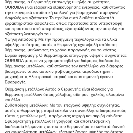
θέρμανσης, ο θερμαντής επαγωγής υψηλής συχνότητας
OURUIDA είναι εξαιρετικά εξοικονόμησης ενέργειας, καθιστώντας
την οικονομικά αποδοτική επιλογή για βιομηχανική παραγωγή.
Ασφαλές και αξιόπιστο: Το προϊόν αυτό διαθέτει πολλαπλά
χαρακτηριστικά ασφαλείας, όπως προστασία από υπερστροφή
και προστασία από υπερτάσεις, εξασφαλίζοντας την ασφαλή και
αξιόπιστη λειτουργία του.
Υψηλή Απόδοση: Με την προηγμένη τεχνολογία και τα υλικά
υψηλής ποιότητας, αυτός ο θερμαντής έχει υψηλή απόδοση
θέρμανσης, μειώνοντας το χρόνο παραγωγής και το κόστος.
Ευρεία εφαρμογή: Ο θερμαντήρας επαγωγής υψηλής συχνότητας
OURUIDA μπορεί να χρησιμοποιηθεί για διάφορες διαδικασίες
θέρμανσης μετάλλων, καθιστώντας τον κατάλληλο για διάφορες
βιομηχανίες όπως αυτοκινητοβιομηχανία, αεροδιαστημική,
μηχανήματα,Ηλεκτρονικά, ιατρική και επιστημονική έρευνα.
Εφαρμογές
Θέρμανση μετάλλων: Αυτός ο θερμαντής είναι ιδανικός για
θέρμανση μετάλλων όπως χάλυβας, σίδηρος, χαλκός, αλουμίνιο
και άλλα.
Ζυθοποίηση μετάλλων: Με τον επαγωγό υψηλής συχνότητας,
αυτός ο θερμαντής μπορεί εύκολα να συγκολλήσει διαφορετικούς
τύπους μετάλλων μαζί, παρέχοντας ισχυρή και ακριβή σύνδεση.
Σφυρηλάτηση μετάλλων: Η γρήγορη και αποτελεσματική
διαδικασία θέρμανσης αυτού του θερμαντήρα το καθιστά ιδανικό
για σφυρηλάτηση μετάλλων, εξασφαλίζοντας υψηλής ποιότητας