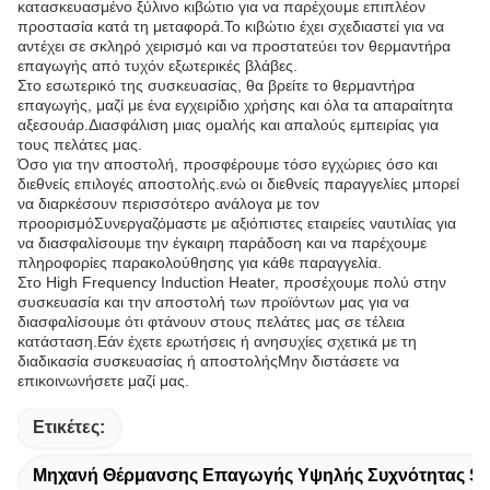
κατασκευασμένο ξύλινο κιβώτιο για να παρέχουμε επιπλέον
προστασία κατά τη μεταφορά.Το κιβώτιο έχει σχεδιαστεί για να
αντέχει σε σκληρό χειρισμό και να προστατεύει τον θερμαντήρα
επαγωγής από τυχόν εξωτερικές βλάβες.
Στο εσωτερικό της συσκευασίας, θα βρείτε το θερμαντήρα
επαγωγής, μαζί με ένα εγχειρίδιο χρήσης και όλα τα απαραίτητα
αξεσουάρ.Διασφάλιση μιας ομαλής και απαλούς εμπειρίας για
τους πελάτες μας.
Όσο για την αποστολή, προσφέρουμε τόσο εγχώριες όσο και
διεθνείς επιλογές αποστολής.ενώ οι διεθνείς παραγγελίες μπορεί
να διαρκέσουν περισσότερο ανάλογα με τον
προορισμόΣυνεργαζόμαστε με αξιόπιστες εταιρείες ναυτιλίας για
να διασφαλίσουμε την έγκαιρη παράδοση και να παρέχουμε
πληροφορίες παρακολούθησης για κάθε παραγγελία.
Στο High Frequency Induction Heater, προσέχουμε πολύ στην
συσκευασία και την αποστολή των προϊόντων μας για να
διασφαλίσουμε ότι φτάνουν στους πελάτες μας σε τέλεια
κατάσταση.Εάν έχετε ερωτήσεις ή ανησυχίες σχετικά με τη
διαδικασία συσκευασίας ή αποστολήςΜην διστάσετε να
επικοινωνήσετε μαζί μας.
Ετικέτες:
Μηχανή Θέρμανσης Επαγωγής Υψηλής Συχνότητας S