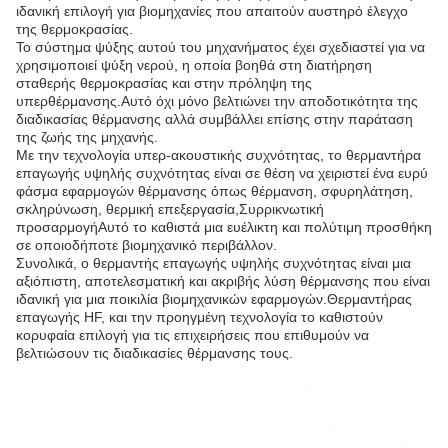
ιδανική επιλογή για βιομηχανίες που απαιτούν αυστηρό έλεγχο
της θερμοκρασίας.
Το σύστημα ψύξης αυτού του μηχανήματος έχει σχεδιαστεί για να
χρησιμοποιεί ψύξη νερού, η οποία βοηθά στη διατήρηση
σταθερής θερμοκρασίας και στην πρόληψη της
υπερθέρμανσης.Αυτό όχι μόνο βελτιώνει την αποδοτικότητα της
διαδικασίας θέρμανσης αλλά συμβάλλει επίσης στην παράταση
της ζωής της μηχανής.
Με την τεχνολογία υπερ-ακουστικής συχνότητας, το θερμαντήρα
επαγωγής υψηλής συχνότητας είναι σε θέση να χειριστεί ένα ευρύ
φάσμα εφαρμογών θέρμανσης όπως θέρμανση, σφυρηλάτηση,
σκληρύνωση, θερμική επεξεργασία,Συρρικνωτική
προσαρμογήΑυτό το καθιστά μια ευέλικτη και πολύτιμη προσθήκη
σε οποιοδήποτε βιομηχανικό περιβάλλον.
Συνολικά, ο θερμαντής επαγωγής υψηλής συχνότητας είναι μια
αξιόπιστη, αποτελεσματική και ακριβής λύση θέρμανσης που είναι
ιδανική για μια ποικιλία βιομηχανικών εφαρμογών.Θερμαντήρας
επαγωγής HF, και την προηγμένη τεχνολογία το καθιστούν
κορυφαία επιλογή για τις επιχειρήσεις που επιθυμούν να
βελτιώσουν τις διαδικασίες θέρμανσης τους.