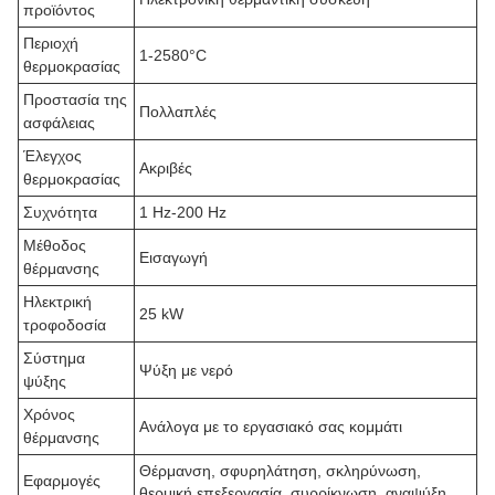
προϊόντος
Περιοχή
1-2580°C
θερμοκρασίας
Προστασία της
Πολλαπλές
ασφάλειας
Έλεγχος
Ακριβές
θερμοκρασίας
Συχνότητα
1 Hz-200 Hz
Μέθοδος
Εισαγωγή
θέρμανσης
Ηλεκτρική
25 kW
τροφοδοσία
Σύστημα
Ψύξη με νερό
ψύξης
Χρόνος
Ανάλογα με το εργασιακό σας κομμάτι
θέρμανσης
Θέρμανση, σφυρηλάτηση, σκληρύνωση,
Εφαρμογές
θερμική επεξεργασία, συρρίκνωση, αναψύξη