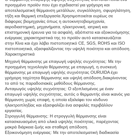
προηγμένο προϊόν που έχει σχεδιαστεί για γρήγορη και
αποτελεσματική θέρμανση μετάλλων, συγκόλληση, σφυρηλάτηση,
τήξη και θερμική επεξεργασία.Χρησιμοποιείται ευρέως σε
διάφορες βιομηχανίες όπως η αυτοκινητοβιομηχανία,
αεροδιαστημική, μηχανήματα, ηλεκτρονική, ιατρική και
επιστημονική έρευνα για τα ασφαλή, αξιόπιστα και εξοικονόμησης
ενέργειας χαρακτηριστικά της.το προϊόν αυτό κατασκευάζεται
στην Κίνα και έχει λάβει πιστοποιητικό CE, SGS, ROHS και ISO
πιστοποιητικά, εξασφαλίζοντας την υψηλή ποιότητα και απόδοση.
Χαρακτηριστικά
Μηχανή θέρμανσης με επαγωγή υψηλής συχνότητας: Με την
προηγμένη τεχνολογία θέρμανσης με επαγωγή, η συσκευή
θέρμανσης με επαγωγή υψηλής συχνότητας OURUIDA έχει
γρήγορη ταχύτητα θέρμανσης και υψηλή απόδοση,διακρίνοντας
το από τις παραδοσιακές μεθόδους θέρμανσης.
Ανταγωγός υψηλής συχνότητας: Ο εξοπλισμένος με έναν
επαγωγό υψηλής συχνότητας, αυτός ο θερμαντής είναι ικανός για
θέρμανση χωρίς επαφή, η οποία εξαλείφει τον κίνδυνο
ηλεκτροπληξίας και εξασφαλίζει ένα ασφαλές περιβάλλον
εργασίας.
Στρογγυλή θέρμανσης: Η στρογγυλή θέρμανσης είναι
κατασκευασμένη από υλικά υψηλής ποιότητας, παρέχοντας
μακρά διάρκεια ζωής και σταθερή απόδοση.
Εξοικονόμηση ενέργειας: Με την αποτελεσματική διαδικασία