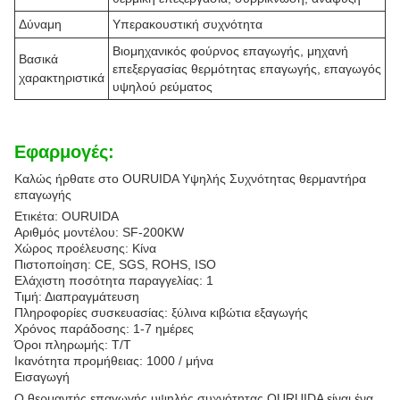
Δύναμη
Υπερακουστική συχνότητα
Βιομηχανικός φούρνος επαγωγής, μηχανή
Βασικά
επεξεργασίας θερμότητας επαγωγής, επαγωγός
χαρακτηριστικά
υψηλού ρεύματος
Εφαρμογές:
Καλώς ήρθατε στο OURUIDA Υψηλής Συχνότητας θερμαντήρα
επαγωγής
Ετικέτα: OURUIDA
Αριθμός μοντέλου: SF-200KW
Χώρος προέλευσης: Κίνα
Πιστοποίηση: CE, SGS, ROHS, ISO
Ελάχιστη ποσότητα παραγγελίας: 1
Τιμή: Διαπραγμάτευση
Πληροφορίες συσκευασίας: ξύλινα κιβώτια εξαγωγής
Χρόνος παράδοσης: 1-7 ημέρες
Όροι πληρωμής: T/T
Ικανότητα προμήθειας: 1000 / μήνα
Εισαγωγή
Ο θερμαντής επαγωγής υψηλής συχνότητας OURUIDA είναι ένα