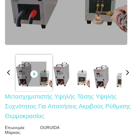
Μετασχηματιστής Υψηλής Τάσης Υψηλής
Συχνότητας Για Απαιτήσεις Ακριβούς Ρύθμισης
Θερμοκρασίας
Επωνυμία
OURUIDA
Μάρκας: