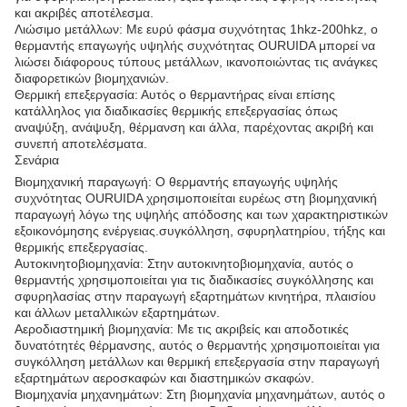
και ακριβές αποτέλεσμα.
Λιώσιμο μετάλλων: Με ευρύ φάσμα συχνότητας 1hkz-200hkz, ο
θερμαντής επαγωγής υψηλής συχνότητας OURUIDA μπορεί να
λιώσει διάφορους τύπους μετάλλων, ικανοποιώντας τις ανάγκες
διαφορετικών βιομηχανιών.
Θερμική επεξεργασία: Αυτός ο θερμαντήρας είναι επίσης
κατάλληλος για διαδικασίες θερμικής επεξεργασίας όπως
αναψύξη, ανάψυξη, θέρμανση και άλλα, παρέχοντας ακριβή και
συνεπή αποτελέσματα.
Σενάρια
Βιομηχανική παραγωγή: Ο θερμαντής επαγωγής υψηλής
συχνότητας OURUIDA χρησιμοποιείται ευρέως στη βιομηχανική
παραγωγή λόγω της υψηλής απόδοσης και των χαρακτηριστικών
εξοικονόμησης ενέργειας.συγκόλληση, σφυρηλατηρίου, τήξης και
θερμικής επεξεργασίας.
Αυτοκινητοβιομηχανία: Στην αυτοκινητοβιομηχανία, αυτός ο
θερμαντής χρησιμοποιείται για τις διαδικασίες συγκόλλησης και
σφυρηλασίας στην παραγωγή εξαρτημάτων κινητήρα, πλαισίου
και άλλων μεταλλικών εξαρτημάτων.
Αεροδιαστημική βιομηχανία: Με τις ακριβείς και αποδοτικές
δυνατότητές θέρμανσης, αυτός ο θερμαντής χρησιμοποιείται για
συγκόλληση μετάλλων και θερμική επεξεργασία στην παραγωγή
εξαρτημάτων αεροσκαφών και διαστημικών σκαφών.
Βιομηχανία μηχανημάτων: Στη βιομηχανία μηχανημάτων, αυτός ο