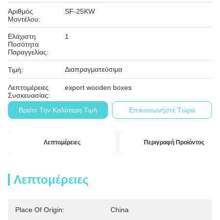
Αριθμός
SF-25KW
Μοντέλου:
Ελάχιστη
1
Ποσότητα
Παραγγελίας:
Διαπραγματεύσιμα
Τιμή:
Λεπτομέρειες
export wooden boxes
Συσκευασίας:
Βρείτε Την Καλύτερη Τιμή
Επικοινωνήστε Τώρα
Τ/Τ
Όροι Πληρωμής:
Λεπτομέρειες
Περιγραφή Προϊόντος
Λεπτομέρειες
Place Of Origin:
China