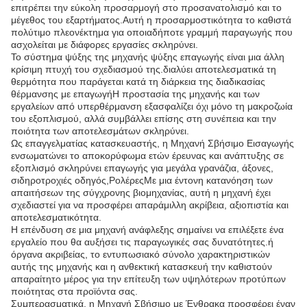
επιτρέπει την εύκολη προσαρμογή στο προσανατολισμό και το
μέγεθος του εξαρτήματος.Αυτή η προσαρμοστικότητα το καθιστά
πολύτιμο πλεονέκτημα για οποιαδήποτε γραμμή παραγωγής που
ασχολείται με διάφορες εργασίες σκληρύνει.
Το σύστημα ψύξης της μηχανής ψύξης επαγωγής είναι μια άλλη
κρίσιμη πτυχή του σχεδιασμού της.διαλύει αποτελεσματικά τη
θερμότητα που παράγεται κατά τη διάρκεια της διαδικασίας
θέρμανσης με επαγωγήΗ προστασία της μηχανής και των
εργαλείων από υπερθέρμανση εξασφαλίζει όχι μόνο τη μακροζωία
του εξοπλισμού, αλλά συμβάλλει επίσης στη συνέπεια και την
ποιότητα των αποτελεσμάτων σκληρύνει.
Ως επαγγελματίας κατασκευαστής, η Μηχανή Σβήσιμο Εισαγωγής
ενσωματώνει το αποκορύφωμα ετών έρευνας και ανάπτυξης σε
εξοπλισμό σκληρύνει επαγωγής για μεγάλα γρανάζια, άξονες,
σιδηροτροχιές οδηγός,ΡολέρεςΜε μια έντονη κατανόηση των
απαιτήσεων της σύγχρονης βιομηχανίας, αυτή η μηχανή έχει
σχεδιαστεί για να προσφέρει απαράμιλλη ακρίβεια, αξιοπιστία και
αποτελεσματικότητα.
Η επένδυση σε μια μηχανή ανάφλεξης σημαίνει να επιλέξετε ένα
εργαλείο που θα αυξήσει τις παραγωγικές σας δυνατότητες.ή
όργανα ακριβείας, το εντυπωσιακό σύνολο χαρακτηριστικών
αυτής της μηχανής και η ανθεκτική κατασκευή την καθιστούν
απαραίτητο μέρος για την επίτευξη των υψηλότερων προτύπων
ποιότητας στα προϊόντα σας.
Συμπερασματικά, η Μηχανή Σβήσιμο με Ένθρακα προσφέρει έναν