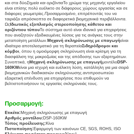
και στα δύο
Σημεία και οριζόντια
Το χρώμα της μηχανής εργαλείου
είναι επίσης πολύ ευέλικτο σε διάφορους χώρους εργασίας και σε
διάφορες γεωμετρίες.
Προσαρμοσμένο
, επιτρέποντάς του να
ταιριάζει απρόσκοπτα σε διαφορετικά βιομηχανικά περιβάλλοντα.
Ως
Ιδιωτικός εξοπλισμός στερεοποίησης κάθετου και
οριζόντιου τύπου
Το σύστημα αυτό είναι ιδανικό για επιχειρήσεις
που αναζητούν εξειδικευμένες λύσεις για τις ανάγκες τους στην
μεταποίηση μετάλλων.
Μηχανή σκληρύνωσης με επαγωγή
είναι
ιδιαίτερα αποτελεσματικό για τη θεραπεία
Σιδηρόδρομοι και
κόμβοι
, όπου η ομοιόμορφη σκληρύνωση είναι κρίσιμη για τη
διασφάλιση της μακροζωίας και της απόδοσης των εξαρτημάτων.
Συνοπτικά, η
Μηχανή σκληρύνωσης με επαγωγή
μοντέλο
DSP-
160KW
είναι μια ισχυρή και ευέλικτη λύση, κατάλληλη για μια σειρά
βιομηχανικών διαδικασιών σκληρύνωσης.αντιπροσωπεύει
εξαιρετική επένδυση για επιχειρήσεις που επιθυμούν να
βελτιστοποιήσουν τις εργασίες σκληρύνειάς τους.
Προσαρμογή:
Ετικέτα:
Μηχανή σκληρύνωσης με επαγωγή
Αριθμός μοντέλου:
DSP-160KW
Τόπος προέλευσης:
Κίνα
Πιστοποίηση:
Εφαρμογή των κανόνων CE, SGS, ROHS, ISO