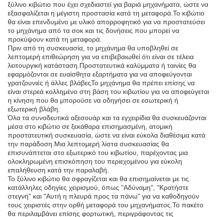
ξύλινο κιβώτιο που έχει σχεδιαστεί για βαριά μηχανήματα, ώστε να
εξασφαλίζεται η μέγιστη προστασία κατά τη μεταφορά.Το κιβώτιο
θα είναι επενδυμένο με υλικό απορροφητικό για να προστατεύσει
το μηχάνημα από τα σοκ και τις δονήσεις που μπορεί να
προκύψουν κατά τη μεταφορά.
Πριν από τη συσκευασία, το μηχάνημα θα υποβληθεί σε
λεπτομερή επιθεώρηση για να επιβεβαιωθεί ότι είναι σε τέλεια
λειτουργική κατάσταση.Προστατευτικά καλύμματα ή ταινίες θα
εφαρμόζονται σε ευαίσθητα εξαρτήματα για να αποφεύγονται
γρατζουνιές ή άλλες βλάβεςΤο μηχάνημα θα πρέπει επίσης να
είναι στερεά κολλημένο στη βάση του κιβωτίου για να αποφεύγεται
η κίνηση που θα μπορούσε να οδηγήσει σε εσωτερική ή
εξωτερική βλάβη.
Όλα τα συνοδευτικά αξεσουάρ και τα εγχειρίδια θα συσκευάζονται
μέσα στο κιβώτιο σε ξεκάθαρα επισημασμένη, ατομική
προστατευτική συσκευασία, ώστε να είναι εύκολα διαθέσιμα κατά
την παράδοση.Μια λεπτομερή λίστα συσκευασίας θα
επισυνάπτεται στο εξωτερικό του κιβωτίου, παρέχοντας μια
ολοκληρωμένη επισκόπηση του περιεχομένου για εύκολη
επαλήθευση κατά την παραλαβή.
Το ξύλινο κιβώτιο θα σφραγίζεται και θα επισημαίνεται με τις
κατάλληλες οδηγίες χειρισμού, όπως "Αδύναμη", "Κρατήστε
στεγνή" και "Αυτή η πλευρά προς τα πάνω" για να καθοδηγούν
τους χειριστές στην ορθή μεταφορά του μηχανήματος.Το πακέτο
θα περιλαμβάνει επίσης φορτωτική, περιγράφοντας τις