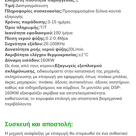
Ελάχιστη ποσότητα παραγγελίας:
1
Τιμή:
Διαπραγμάτευση
Πληροφορίες συσκευασίας:
Προσαρμοσμένα ξύλινα κουτιά
εξαγωγής
Χρόνος παράδοσης:
3-15 ημέρες
Όροι πληρωμής:
Τ/Τ
Ικανότητα εφοδιασμού:
100 /μήνα
Πίεση νερού ψύξης:
0.2-0.4Mpa
Συχνότητα εξόδου:
20-100KHz
Δυνατότητα ροής νερού ψύξης
20L/min
Ακριβότητα ελέγχου θερμοκρασίας:
±1°C
Δύναμη εισόδου:
160KW
Ως ένας από τους κύριους
Εξαγωγείς εξοπλισμού
σκληρύνωσης
, ειδικευόμαστε στην κατασκευή της μηχανής
σκληρύνωσης με επαγωγή για εφαρμογές όπως πινάκια μπάλας,
άκρες μαχαιριών, πινάκια, άξονες αυτοκινήτων, άξονες κινητήρων,
καθώς και σιδηροδρόμους και κόμβους.Το μοντέλο μας DSP-
160KW εξασφαλίζει ακρίβεια και αποτελεσματικότητα,
καθιστώντας το κορυφαία επιλογή για απαιτητικά βιομηχανικά
περιβάλλοντα.
Συσκευή και αποστολή:
Η μηχανή ανάφλεξης με επαγωγή θα στερεωθεί σε ένα ανθεκτικό