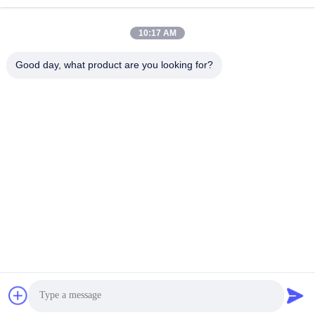
Γρήγορη επαφή
10:17 AM
Διεύθυνση
Good day, what product are you looking for?
528225, No 7, B Area Shishan Town ( Industrial Park),
Nanhai District, Foshan City, Province Guangdong, China.
τηλ
86-757-85518440-+86-13549425605
E-mail
Joannabao@ordheater.com
Πολιτική απορρήτου
|
Sitemap
| Κίνα Καλό Ποιότητα Μηχανή
Βιομηχανικής Επαγωγής Θέρμανσης Προμηθευτής. 2022-2026
OURUIDA CO.,LTD Όλα. Όλα τα δικαιώματα διατηρούνται.