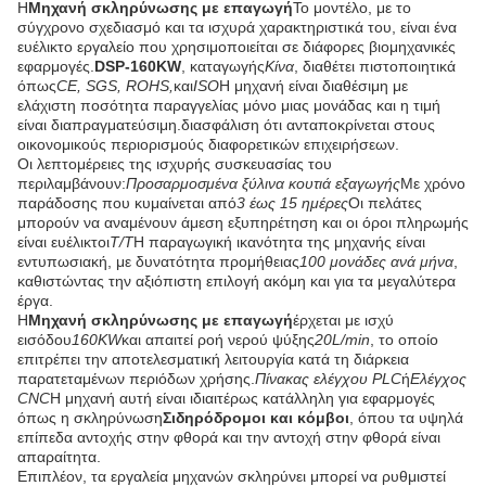
Η
Μηχανή σκληρύνωσης με επαγωγή
Το μοντέλο, με το
σύγχρονο σχεδιασμό και τα ισχυρά χαρακτηριστικά του, είναι ένα
ευέλικτο εργαλείο που χρησιμοποιείται σε διάφορες βιομηχανικές
εφαρμογές.
DSP-160KW
, καταγωγής
Κίνα
, διαθέτει πιστοποιητικά
όπως
CE, SGS, ROHS,
και
ISO
Η μηχανή είναι διαθέσιμη με
ελάχιστη ποσότητα παραγγελίας μόνο μιας μονάδας και η τιμή
είναι διαπραγματεύσιμη.διασφάλιση ότι ανταποκρίνεται στους
οικονομικούς περιορισμούς διαφορετικών επιχειρήσεων.
Οι λεπτομέρειες της ισχυρής συσκευασίας του
περιλαμβάνουν:
Προσαρμοσμένα ξύλινα κουτιά εξαγωγής
Με χρόνο
παράδοσης που κυμαίνεται από
3 έως 15 ημέρες
Οι πελάτες
μπορούν να αναμένουν άμεση εξυπηρέτηση και οι όροι πληρωμής
είναι ευέλικτοι
Τ/Τ
Η παραγωγική ικανότητα της μηχανής είναι
εντυπωσιακή, με δυνατότητα προμήθειας
100 μονάδες ανά μήνα
,
καθιστώντας την αξιόπιστη επιλογή ακόμη και για τα μεγαλύτερα
έργα.
Η
Μηχανή σκληρύνωσης με επαγωγή
έρχεται με ισχύ
εισόδου
160KW
και απαιτεί ροή νερού ψύξης
20L/min
, το οποίο
επιτρέπει την αποτελεσματική λειτουργία κατά τη διάρκεια
παρατεταμένων περιόδων χρήσης.
Πίνακας ελέγχου PLC
ή
Ελέγχος
CNC
Η μηχανή αυτή είναι ιδιαιτέρως κατάλληλη για εφαρμογές
όπως η σκληρύνωση
Σιδηρόδρομοι και κόμβοι
, όπου τα υψηλά
επίπεδα αντοχής στην φθορά και την αντοχή στην φθορά είναι
απαραίτητα.
Επιπλέον, τα εργαλεία μηχανών σκληρύνει μπορεί να ρυθμιστεί