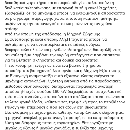
διαισθητικά χειριστήρια και οι σαφείς οδηγίες απλοποιούν τη
διαδικασία σκληρύνωσης με επαγωγή.Αυτή η ευκολία χρήσης
εξασφαλίζει ότι το μηχάνημα μπορεί να ενσωματωθεί απρόσκοπτα
σε μια γραμμή παραγωγής χωρίς απότομη καμπύλη μάθησης,
αυξάνοντας την παραγωγικότητα και μειώνοντας τον χρόνο
στάσης.
Από την άποψη της απόδοσης, η Μηχανή Σβήσιμης
Εμφυτοποίησης είναι απαράμιλλη.Η ταχύτητα μπορεί να
ρυθμίζεται για να ανταποκρίνεται στις ειδικές ανάγκες
διαφορετικών υλικών και μεγεθών εξαρτημάτων, διασφαλίζοντας
ότι κάθε τμήμα λαμβάνει την ακριβή επεξεργασία που απαιτείται
για τη βέλτιστη σκληρότητα και δομική ακεραιότητα.
Η εξοικονόμηση ενέργειας είναι ένα βασικό ζήτημα σε
οποιαδήποτε βιομηχανική λειτουργία, και η Μηχανή Εξόπτωσης
με Εισαγωγή αντιμετωπίζει αυτό εξοικονομώντας ενέργεια.το
μηχάνημα καταναλώνει λιγότερη ενέργεια από τις παραδοσιακές
μεθόδους σκληρύνωσης, διατηρώντας παράλληλα ανώτερη
απόδοσηΗ ισχύς εισόδου 160 kW διαχειρίζεταιται με σχολαστικό
τρόπο ώστε να ελαχιστοποιούνται τα απόβλητα και να μειώνονται
τα λειτουργικά έξοδα, καθιστώντας την φιλική προς το περιβάλλον
επιλογή για επιχειρήσεις που εστιάζουν στη βιωσιμότητα.
Εξοπλισμένη με μηχανήματα κάθετης και οριζόντιας σκληρότητας,
η μηχανή ανάφλεξης με επαγωγή προσφέρει μια ευπροσάρμοστη
λύση για διάφορους τύπους εργαστηρίων.Είτε εργάζεστε με
μεγάλους άξονες ή μεγάλα γρανάζια, η ευελιξία της μηχανής