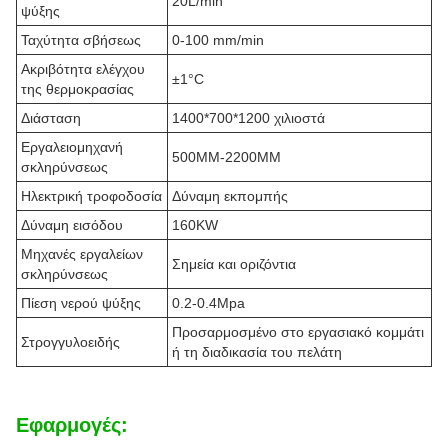
20L/min
ψύξης
Ταχύτητα σβήσεως
0-100 mm/min
Ακριβότητα ελέγχου
±1°C
της θερμοκρασίας
Διάσταση
1400*700*1200 χιλιοστά
Εργαλειομηχανή
500MM-2200MM
σκληρύνσεως
Ηλεκτρική τροφοδοσία
Δύναμη εκπομπής
Δύναμη εισόδου
160KW
Μηχανές εργαλείων
Σημεία και οριζόντια
σκληρύνσεως
Πίεση νερού ψύξης
0.2-0.4Mpa
Προσαρμοσμένο στο εργασιακό κομμάτι
Στρογγυλοειδής
ή τη διαδικασία του πελάτη
Εφαρμογές: