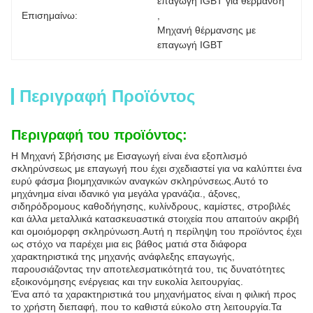
επαγωγή IGBT για θέρμανση
Επισημαίνω:
, 
Μηχανή θέρμανσης με 
επαγωγή IGBT
Περιγραφή Προϊόντος
Περιγραφή του προϊόντος:
Η Μηχανή Σβήσισης με Εισαγωγή είναι ένα εξοπλισμό
σκληρύνσεως με επαγωγή που έχει σχεδιαστεί για να καλύπτει ένα
ευρύ φάσμα βιομηχανικών αναγκών σκληρύνσεως.Αυτό το
μηχάνημα είναι ιδανικό για μεγάλα γρανάζια., άξονες,
σιδηρόδρομους καθοδήγησης, κυλίνδρους, καμίστες, στροβιλές
και άλλα μεταλλικά κατασκευαστικά στοιχεία που απαιτούν ακριβή
και ομοιόμορφη σκληρύνωση.Αυτή η περίληψη του προϊόντος έχει
ως στόχο να παρέχει μια εις βάθος ματιά στα διάφορα
χαρακτηριστικά της μηχανής ανάφλεξης επαγωγής,
παρουσιάζοντας την αποτελεσματικότητά του, τις δυνατότητες
εξοικονόμησης ενέργειας και την ευκολία λειτουργίας.
Ένα από τα χαρακτηριστικά του μηχανήματος είναι η φιλική προς
το χρήστη διεπαφή, που το καθιστά εύκολο στη λειτουργία.Τα