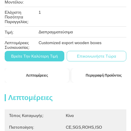
Μοντέλου:
Ελάχιστη
1
Ποσότητα
Παραγγελίας:
Διαπραγματεύσιμα
Τιμή:
Λεπτομέρειες
Customized export wooden boxes
Συσκευασίας:
Βρείτε Την Καλύτερη Τιμή
Επικοινωνήστε Τώρα
Τ/Τ
Όροι Πληρωμής:
Λεπτομέρειες
Περιγραφή Προϊόντος
Λεπτομέρειες
Τόπος Καταγωγής:
Κίνα
Πιστοποίηση:
CE,SGS,ROHS,ISO