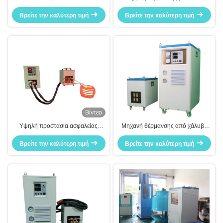
Heating Equipment for All Metal
200KW Super Audio Induction
Induction Heating Equipment
Βρείτε την καλύτερη τιμή
Βρείτε την καλύτερη τιμή
Heating Machine 50-60hz
Βίντεο
Υψηλή προστασία ασφαλείας
Μηχανή θέρμανσης από χάλυβα
εγγυημένη
20-50Khz Super Audio Induction
Βρείτε την καλύτερη τιμή
Βρείτε την καλύτερη τιμή
Heating Machine 120KW