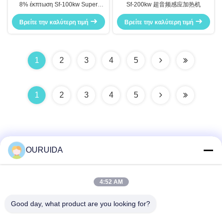
8% έκπτωση Sf-100kw Super
Sf-200kw 超音频感应加热机
Audio Ενεργειακή μηχανή
θέρμανσης για όλα τα μέταλλα
Βρείτε την καλύτερη τιμή
Βρείτε την καλύτερη τιμή
Θέρμανση, θερμή σφυρηλάτηση,
τήξη, θέρμανση / σκληρύνωση /
συγκόλληση
1
2
3
4
5
1
2
3
4
5
OURUIDA
Γρήγορη επαφή
4:52 AM
Good day, what product are you looking for?
Διεύθυνση
528225, No 7, B Area Shishan Town ( Industrial Park),