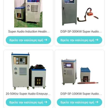
Super Audio Induction Heating
DSP-SF-300KW Super Audio
Equipment Sf-120kw για
Induction Heating Machine 600A
Βρείτε την καλύτερη τιμή
εφαρμογή σε πουκάμισο
Βρείτε την καλύτερη τιμή
Induction Melting System
20-50Khz Super Audio Επαγωγική
DSP-SF-100KW Super Audio
Θέρμανση 100KW
Induction Heating Machine
Βρείτε την καλύτερη τιμή
Βρείτε την καλύτερη τιμή