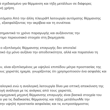
ά σχεδιασμένο για θέρμανση και τήξη μετάλλων σε διάφορες
ική χρήση.
αυτόματο.Από την άλλη πλευράΗ λειτουργία αυτόματης θέρμανσης
 εξασφαλίζοντας την ακρίβεια και τη συνέπεια.
σημαντικά το χρόνο παραγωγής και αυξάνοντας την
ιμο περιουσιακό στοιχείο στη βιομηχανία.
αι ο εξοπλισμός θέρμανσης επαγωγής δεν αποτελεί
κό όχι μόνο αυξάνει την αποδοτικότητα, αλλά και παρατείνει τη
υ, είναι εξοπλισμένος με υψηλού επιπέδου μέτρα προστασίας της
ς χειριστές ηρεμία, γνωρίζοντας ότι χρησιμοποιούν ένα ασφαλές και
γικό.ενώ η αναλογική λειτουργία δίνει μια οπτική απεικόνιση της
ή ανάλογα με τις ανάγκες από τους χειριστές.
ομηχανική μηχανή θέρμανσης επαγωγής είναι βασικά στοιχεία του
 για τις διαδικασίες θέρμανσης και τήξης μετάλλωνΜε την
, την υψηλή προστασία ασφαλείας και τις ευπροσάρμοστες