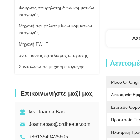
Φούρνος σφυρηλατημένων κομματιών
επαγωγής
Μηχανή σφυρηλατημένων κομματιών
επαγωγής
Λε
Μηχανή PWHT
ανοπτώντας εξοπλισμός επαγωγής
Λεπτομέ
Συγκολλώντας μηχανή επαγωγής
Συγκολλώντας μηχανή επαγωγής
Place Of Origi
Εξοπλισμός επαγωγικής θερμικής
Επικοινωνήστε μαζί μας
Λειτουργία Εμ
επεξεργασίας
Δροσισμένο αέρας ψυγείο νερού
Επίπεδο Θορύ
Ms. Joanna Bao
Υπέρυθρο θερμόμετρο
Προστασία Της
Joannabao@ordheater.com
Ηλεκτρική Τρο
+8613549425605