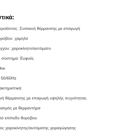
τικά:
προϊόντος: Συσκευή θέρμανσης με επαγωγή
ορύβου: χαμηλό
γχου: χειροκίνητο/αυτόματο
ό σύστημα: Ευφυές
0kw
 50/60Hz
ακτηριστικά:
νή θέρμανσης με επαγωγή υψηλής συχνότητας
ιασμός με θερμαντήρα
λό επίπεδο θορύβου
ς χειροκίνητης/αυτόματης χειραγώγησης