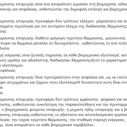
μανσης επαγωγής είναι ένα απαραίτητο εργαλείο στη βιομηχανία, ειδικ
σκευής.και ασφάλειας, καθιστώντας την δημοφιλή επιλογή για βιομηχαν
ρμανσης επαγωγής προσφέρει δύο τρόπους ελέγχου: χειροκίνητο και 
ηγμένη τεχνολογία για τον αυτόματο έλεγχο της διαδικασίας θέρμανσης,
νσης
ρμανσης επαγωγής διαθέτει γρήγορη ταχύτητα θέρμανσης, μειώνοντας 
ορεί να θερμάνει μέταλλα σε δευτερόλεπτα., καθιστώντας το ένα πολύτ
δοσία
 ενέργειας είναι ζωτικής σημασίας σε κάθε βιομηχανικό εξοπλισμό, κ
ιση ομαλής και αδιάλειπτης διαδικασίας θέρμανσηςΑυτό το χαρακτηριστι
υ εξοπλισμού.
σφάλειας
ρμανσης επαγωγής δίνει προτεραιότητα στην ασφάλεια και, ως εκ τούτο
η ατυχημάτων και ζημιών στον εξοπλισμόΗ δυνατότητα αυτή δίνει στου
ίο.
ης
μανσης επαγωγής προσφέρει δύο τρόπους εμφάνισης: ψηφιακό και αναλο
μανσης, καθιστώντας ευκολότερη την παρακολούθηση και την προσαρμογ
 ο βιομηχανικός φούρνος επαγωγής, η μηχανή τήξης επαγωγής και η βι
νσης επαγωγής,καθιστώντας το αξιόπιστο και αποτελεσματικό εργαλείο
λογία, την ταχεία ταχύτητα θέρμανσης, την σταθερή παροχή ενέργειας
ης, είναι απαραίτητο σε κάθε βιομηχανικό περιβάλλον.