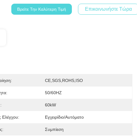
Επικοινωνήστε Τώρα
Βρείτε Την Καλύτερη Τιμή
οίηση:
CE,SGS,ROHS,ISO
ητα:
50/60HZ
:
60kW
 Ελέγχου:
Εγχειρίδιο/αυτόματο
ς:
Συμπίεση