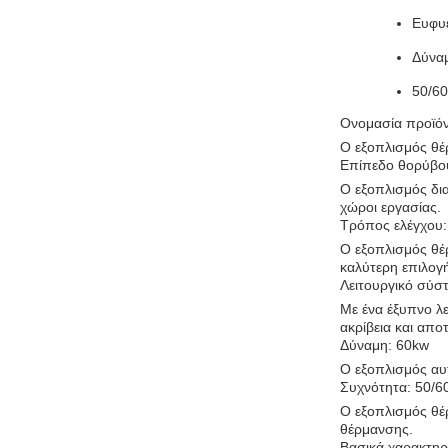
Ευφυέ
Δύνα
50/6
Ονομασία προϊό
Ο εξοπλισμός θέρ
Επίπεδο θορύβο
Ο εξοπλισμός δι
χώροι εργασίας.
Τρόπος ελέγχου:
Ο εξοπλισμός θέρ
καλύτερη επιλογή 
Λειτουργικό σύσ
Με ένα έξυπνο λε
ακρίβεια και απο
Δύναμη: 60kw
Ο εξοπλισμός αυ
Συχνότητα: 50/6
Ο εξοπλισμός θέ
θέρμανσης.
Βασικά χαρακτηρι