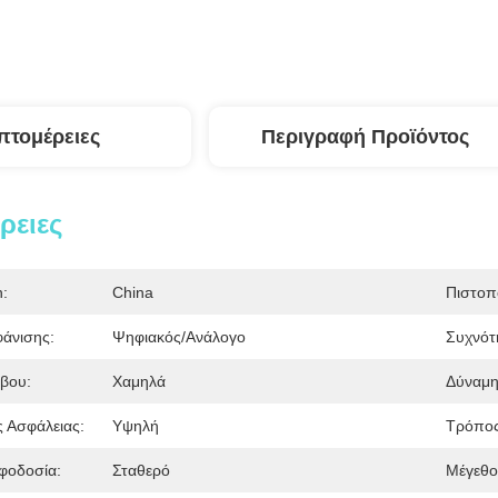
πτομέρειες
Περιγραφή Προϊόντος
ρειες
n:
China
Πιστοπ
φάνισης:
Ψηφιακός/ανάλογο
Συχνότ
βου:
Χαμηλά
Δύναμη
 Ασφάλειας:
Υψηλή
Τρόπος
φοδοσία:
Σταθερό
Μέγεθο