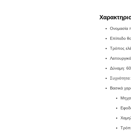
Χαρακτηρισ
Ονομασία 
Επίπεδο θ
Τρόπος ελέ
Λειτουργικ
Δύναμη: 6
Συχνότητα:
Βασικά χαρ
Μηχα
Εφοδ
Χαμη
Τρόπο