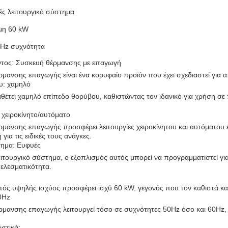
ς λειτουργικό σύστημα
μη 60 kW
0Hz συχνότητα
ντος: Συσκευή θέρμανσης με επαγωγή
μανσης επαγωγής είναι ένα κορυφαίο προϊόν που έχει σχεδιαστεί για α
υ: χαμηλό
αθέτει χαμηλό επίπεδο θορύβου, καθιστώντας τον ιδανικό για χρήση σ
 χειροκίνητο/αυτόματο
μανσης επαγωγής προσφέρει λειτουργίες χειροκίνητου και αυτόματου ελ
για τις ειδικές τους ανάγκες.
τημα: Ευφυές
ιτουργικό σύστημα, ο εξοπλισμός αυτός μπορεί να προγραμματιστεί γι
τελεσματικότητα.
τός υψηλής ισχύος προσφέρει ισχύ 60 kW, γεγονός που τον καθιστά κ
0Hz
ρμανσης επαγωγής λειτουργεί τόσο σε συχνότητες 50Hz όσο και 60Hz, 
στικά: